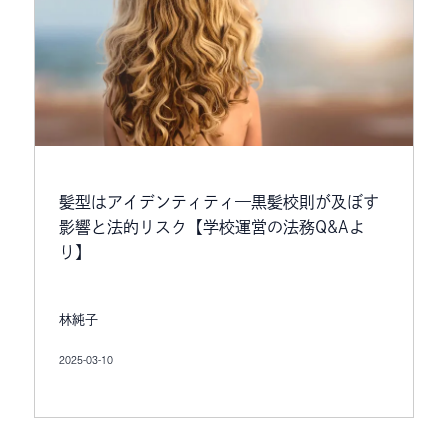
髪型はアイデンティティ—黒髪校則が及ぼす
影響と法的リスク【学校運営の法務Q&Aよ
り】
林純子
2025-03-10