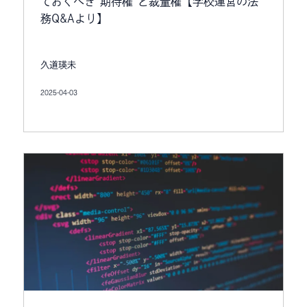
ておくべき“期待権”と裁量権【学校運営の法
務Q&Aより】
久道瑛未
2025-04-03