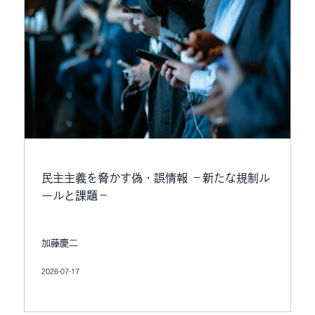
民主主義を脅かす偽・誤情報 －新たな規制ル
ールと課題－
加藤慶二
2026-07-17