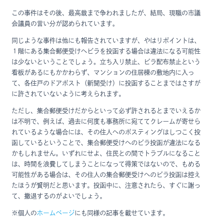
この事件はその後、最高裁まで争われましたが、結局、現職の市議
会議員の言い分が認められています。
同じような事件は他にも報告されていますが、やはりポイントは、
１階にある集合郵便受けへビラを投函する場合は違法になる可能性
は少ないということでしょう。立ち入り禁止、ビラ配布禁止という
看板があるにもかかわらず、マンションの住居棟の敷地内に入っ
て、各住戸のドアポスト（新聞受け）に投函することまではさすが
に許されていないように考えられます。
ただし、集合郵便受けだからといって必ず許されるとまでいえるか
は不明で、例えば、過去に何度も事務所に宛ててクレームが寄せら
れているような場合には、その住人へのポスティングはしつこく投
函しているということで、集合郵便受けへのビラ投函が違法になる
かもしれません。いずれにせよ、住民との間でトラブルになること
は、時間を浪費してしまうことになって得策ではないので、もめる
可能性がある場合は、その住人の集合郵便受けへのビラ投函は控え
たほうが賢明だと思います。投函中に、注意されたら、すぐに謝っ
て、撤退するのがよいでしょう。
※個人の
ホームページ
にも同様の記事を載せています。