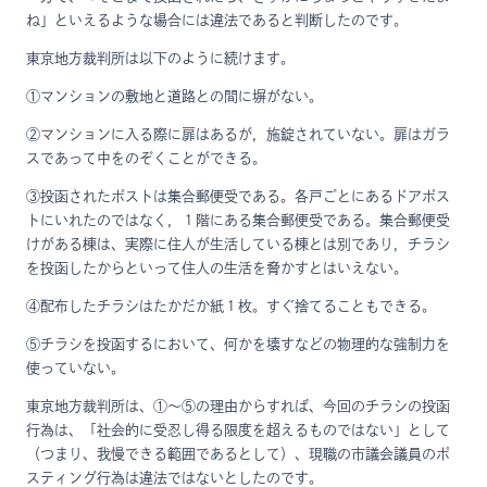
ね」といえるような場合には違法であると判断したのです。
東京地方裁判所は以下のように続けます。
①マンションの敷地と道路との間に塀がない。
②マンションに入る際に扉はあるが，施錠されていない。扉はガラ
スであって中をのぞくことができる。
③投函されたポストは集合郵便受である。各戸ごとにあるドアポス
トにいれたのではなく，１階にある集合郵便受である。集合郵便受
けがある棟は、実際に住人が生活している棟とは別であり，チラシ
を投函したからといって住人の生活を脅かすとはいえない。
④配布したチラシはたかだか紙１枚。すぐ捨てることもできる。
⑤チラシを投函するにおいて、何かを壊すなどの物理的な強制力を
使っていない。
東京地方裁判所は、①～⑤の理由からすれば、今回のチラシの投函
行為は、「社会的に受忍し得る限度を超えるものではない」として
（つまり、我慢できる範囲であるとして）、現職の市議会議員のポ
スティング行為は違法ではないとしたのです。