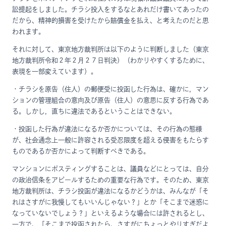
訟提起をしました。チラシ投入をするなとあれだけ書いてあったの
だから、精神的損害を受けたから賠償金を払え、と考えたのだと思
われます。
それに対して、東京地方裁判所は以下のように判断しました（東京
地方裁判所令和２年２月２７日判決）（わかりやすくするために、
表現を一部変えています）。
・チラシを原告（住人）の郵便受に投函した行為は、確かに，マン
ションの管理組合の意向及び原告（住人）の意思に反する行為であ
る。しかし，直ちに違法であるということはできない。
・投函した行為が違法になるか否かについては、その行為の態様
が、社会通念上一般に許容される受忍限度を超える侵害をもたらす
ものであるか否かによって判断すべきである。
マンションにポスティングすることは、議員などにとっては、自分
の政治信条をアピールするための重要な行為です。そのため、東京
地方裁判所は、チラシ投函が違法になるかどうかは、みんなが「そ
れはさすがに我慢してもいいんじゃない？」とか「そこまで迷惑に
なっていないでしょう？」といえるような場合には許されるとし、
一方で、「そこまで投函されたら、さすがにちょっとやりすぎだよ