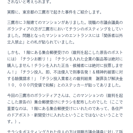
されないと考えられます。
実際に、東京都の三鷹市で起きた事件をご紹介します。
三鷹市に３階建てのマンションがありました。現職の市議会議員の
ボランティアの方が三鷹市においてチラシのポスティングをしてい
ました。問題となったマンションのエントランスには「関係者以外
立入禁止」との札が貼られていました。
しかも、１階にある集合郵便受けの（裁判を起こした原告のポスト
には）「チラシお断り！」「チラシを入れた企業の製品等は絶対に
購入しません！チラシを入れた正当・候補者には絶対に投票しませ
ん！」「チラシ投入、即、不法侵入で刑事告発！＆精神的被害に対
する賠償請求！」「チラシ投入業者との裁判結果 謝罪及び解決金
１０，０００円受領で和解」とのステッカーが貼ってありました。
今回の三鷹市のボランティアさんは、このマンションの（裁判を起
こした原告の）集合郵便受けにチラシを配布したのでした（ここで
重要なのは、１階にある集合郵便受けにいれたのであって、各住戸
のドアポスト・新聞受けに入れたということではないということで
す。）。
チラシをポスティングされた住人の方は現職市議会議員に対して訴