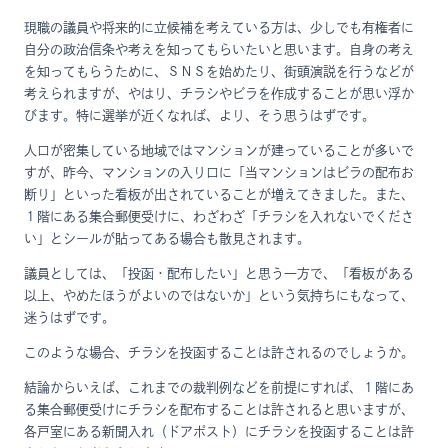
現職の議員や将来的に立候補を考えている方は、少しでも有権者に
自分の政治信条や考えを知ってもらいたいと思います。自身の考え
を知ってもらうために、ＳＮＳを始めたり、街頭演説を行うなどが
考えられますが、やはり、チラシやビラを作成することが思い浮か
びます。特に選挙が近くなれば、より、そう思うはずです。
人口が密集している地域ではマンションが建っていることが多いで
すが、昨今、マンションの入り口に「当マンションはビラの配布お
断り」といった看板が出されていることが増えてきました。また、
１階にある集合郵便受けに、わざわざ「チラシを入れないでくださ
い」とシールが貼ってある場合も散見されます。
議員としては、「投函・配布したい」と思う一方で、「看板がある
以上、やめたほうがよいのではないか」という気持ちにもなって、
迷うはずです。
このような場合、チラシを投函することは許されるのでしょうか。
結論からいえば、これまでの裁判例などを前提にすれば、１階にあ
る集合郵便受けにチラシを配布することは許されると思いますが、
各戸室にある新聞入れ（ドアポスト）にチラシを投函することは許