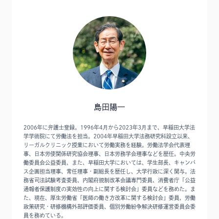
島田陽一
2006年に弁護士登録。1996年4月から2023年3月まで、早稲田大学法
学学術院にて労働法を担当。2004年早稲田大学法務研究科設立以来、
リーガルクリニック授業において労働実務を経験。労働法学会代表理
事、日本労使関係研究協会理事、日本労務学会理事などを歴任。中央労
働委員会公益委員、また、早稲田大学においては、学生部長、キャンパ
ス企画担当理事、常任理事・副総長を歴任し、大学行政に深く関与。法
務省司法試験考査委員、内閣府規制改革会議専門委員、消費者庁「公益
通報者保護制度の実効性の向上に関する検討会」委員などを務めた。ま
た、現在、厚生労働省「医師の働き方改革に関する検討会」委員、労働
政策研究・研修機構外部評価委員、個別労働紛争解決研修運営委員会委
員を務めている。