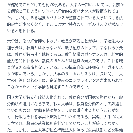
が確認できただけでも約70例ある。大学の一部については、以前か
ら病院と同じようにワンマン経営的なガバナンスが指摘されてき
た。しかし、ある程度ガバナンスが整備されている大学における法
的紛争が少なくなく、そこには大学特有のリーガルリスクが潜んで
いると思われる。
大学は、その経営陣のトップに教員が座ることが多い。学校法人の
理事長は、教員とは限らないが、教学組織のトップ、すなわち学長
は、教員が独占する地位である。教学組織のガバナンスは、経営的
能力を問われるが、教員のほとんどは経営の素人であり、これを職
員が支える構造となっている。この構造自体に多様なリーガルリス
クが潜んでいる。しかし、大学のリーガルリスクは、長い間、「大
学の自治」の名の下に、企業並みのコンプライアンスが求められて
こなかったという事情も見逃すことができない。
国立大学が独立行政法人化されて、教員身分が国家公務員から一般
労働法の適用になるまで、私立大学は、教員を労働者として処遇し
ていたものの、労働関係法規をこまめに遵守するということがな
く、行政もそれを事実上黙認していたのである。実際、大手の私立
大学では、教員の就業規則を制定していないことが珍しくなかっ
た。しかし、国立大学が独立行政法人に伴って就業規則などを整備