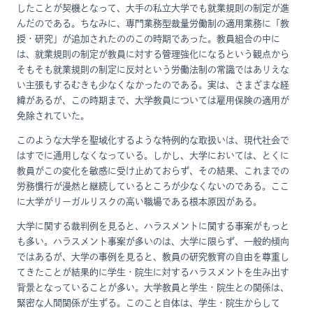
したことが契機となって、大手の私立大学でも就業規則の制定が進
んだのである。ちなみに、専門業務型裁量労働制の適用業務に「教
授・研究」が追加されたののこの時期であった。教員組合の中に
は、就業規則の制定が教員に対する管理強化になるという観点から
そもそも就業規則の制定に反対という労働法制の常識ではありえな
い主張もするむきも少なくなかったのである。実は、さまざまな経
緯があるが、この時期まで、大学教員については雇用保険の適用が
免除されていた。
このような大学を聖域化するような特例的な取扱いは、現代社会で
はすでに通用しなくなっている。しかし、大学においては、とくに
教員がこの変化を敏感に受け止めておらず、その結果、これまでの
労務慣行が漫然と継続しているところが少なくないのである。ここ
に大学がリーガルリスクの高い職場である根本原因がある。
大学に関する裁判例を見ると、ハラスメントに関する事案がもっと
も多い。ハラスメント事案が多いのは、大学に限らず、一般的傾向
ではあるが、大学の事例を見ると、教員の研究教育の自由を尊重し
てきたことが結果的に学生・院生に対するハラスメントを生み出す
背景となっていることが多い。大学教員と学生・院生との関係は、
緊密な人間関係が生ずる。このこと自体は、学生・院生からして