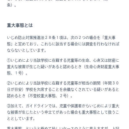
条）。
重大事態とは
いじめ防止対策推進法２８条１項は、次の２つの場合を「重大事
態」と定めており、これらに該当する場合には調査を行わなければ
ならないとしています。
①いじめにより当該学校に在籍する児童等の生命、心身又は財産に
重大な被害が生じた疑いがあると認めるとき（生命心身財産重大事
態、１号）。
②いじめにより当該学校に在籍する児童等が相当の期間（年間３０
日が目安）学校を欠席することを余儀なくされている疑いがあると
認めるとき（不登校重大事態、２号）。
③加えて、ガイドラインでは、児童や保護者からいじめにより重大
な被害が生じたという申立てがあった場合も重大事態として扱うこ
ととしています。
重大事態、というと極めて珍しいケースのように思えますが、上記