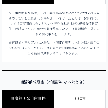
※「事案簡明な事件」とは、委任事務処理に特段の労力又は時間
を要しないと見込まれる事件をいいます。たとえば、起訴前につ
いては事実関係に争いがないと見込まれる比較的軽微な情状事
件、起訴後については公判開廷数が２ないし３開廷程度と見込ま
れる情状事件をいいます。
※再逮捕・再勾留された場合、上記事件類型に応じた追加着手金
をいただきます。ただし、追加着手金の額は事案に応じて適正妥
当な範囲で減額することがあります。
起訴前報酬金（不起訴になったとき）
事案簡明な自白事件
３３万円