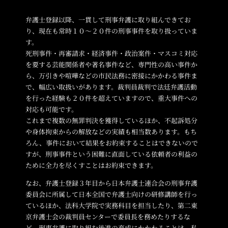
弁護士登録以降、一貫して刑事弁護に取り組んできてお
り、現在も常時１０～２０件の刑事事件を取り扱っていま
す。
死刑事件・再審請求・経済事件・政治案件・マスコミ対応
を要する芸能関係者や著名事件など、専門性の高い事件か
ら、万引きや喧嘩などの市民法務に密接にかかわる事件ま
で、幅広い取扱いがあります。裁判員裁判で法廷弁護活動
を行った経験も２０件を超えていますので、重大事件への
対応も可能です。
これまで複数の無罪判決を獲得しているほか、不起訴処分
や身体拘束からの解放などの実績も相当数あります。もち
ろん、事件において結果をお約束することはできないので
すが、刑事事件という困難に直面している依頼者の利益の
ために全力を尽くすことはお約束できます。
なお、弁護士登録３年目から日本弁護士連合会の刑事弁護
委員会に所属して日本全国で弁護士向けの研修講師を行っ
ているほか、法科大学院で実務科目を担当したり、第二東
京弁護士会の裁判員センターで委員長を務めたりするな
ど、刑事弁護に取り組む後進の育成にかかわることは、私