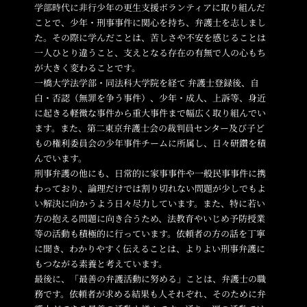
学部時代に非行少年の更生支援ボランティアに取り組んだ
ことで、少年・刑事事件に関心を持ち、弁護士を志しまし
た。その際に学んだことは、苦しさや不安を感じることは
一人ひとり違うこと、支えとなる存在の有無で人の心もち
が大きく変わることです。
一橋大学法学部・同法科大学院を経て 弁護士登録後、自
白・否認（無罪を争う事件）、少年・成人、上訴等、身近
に起きる軽微な事件から重大事件まで幅広く取り組んでい
ます。また、第二東京弁護士会の裁判員センター及び子ど
もの権利委員会の少年事件チームに所属し、日々研鑽を積
んでいます。
刑事弁護の他にも、日常的に家事事件や一般民事事件に携
わっており、論理だけでは割り切れない問題が少しでもよ
い解決に向かうよう日々尽力しています。また、特に若い
方の抱える問題に向き合うため、法教育やいじめ予防授業
等の活動も積極的に行っています。依頼者の方の話を丁寧
に聞き、わかりやすく伝えることは、よりよい刑事弁護に
もつながる素養と考えています。
最後に、「最善の弁護活動に努める」ことは、弁護士の職
務です。依頼者が求める結果も人それぞれ、そのために弁