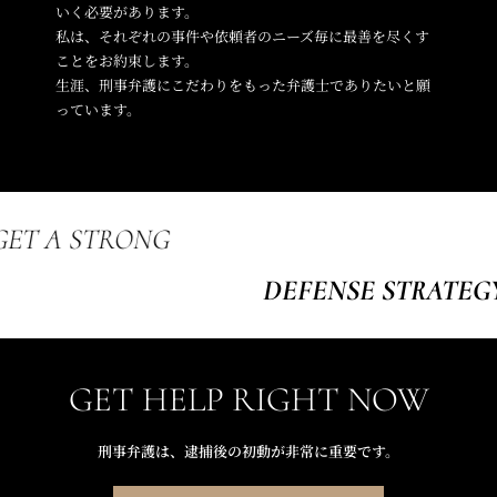
いく必要があります。
私は、それぞれの事件や依頼者のニーズ毎に最善を尽くす
ことをお約束します。
生涯、刑事弁護にこだわりをもった弁護士でありたいと願
っています。
GET A STRONG
DEFENSE STRATEG
GET HELP RIGHT NOW
刑事弁護は、逮捕後の初動が非常に重要です。