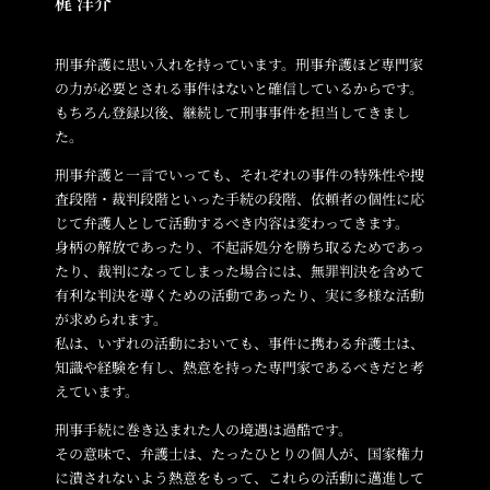
梶 洋介
刑事弁護に思い入れを持っています。刑事弁護ほど専門家
の力が必要とされる事件はないと確信しているからです。
もちろん登録以後、継続して刑事事件を担当してきまし
た。
刑事弁護と一言でいっても、それぞれの事件の特殊性や捜
査段階・裁判段階といった手続の段階、依頼者の個性に応
じて弁護人として活動するべき内容は変わってきます。
身柄の解放であったり、不起訴処分を勝ち取るためであっ
たり、裁判になってしまった場合には、無罪判決を含めて
有利な判決を導くための活動であったり、実に多様な活動
が求められます。
私は、いずれの活動においても、事件に携わる弁護士は、
知識や経験を有し、熱意を持った専門家であるべきだと考
えています。
刑事手続に巻き込まれた人の境遇は過酷です。
その意味で、弁護士は、たったひとりの個人が、国家権力
に潰されないよう熱意をもって、これらの活動に邁進して