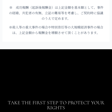
※ 成功報酬（起訴後報酬金）は上記金額を基本額として、事件
の経緯、共犯者の有無、立証の難易等を考慮し、ご契約時に協議
のうえで定めます。
※殺人等の重大事件の場合や特別背任等の大規模経済事件の場合
は、上記金額から報酬金を増額させて頂くことがあります。
TAKE THE FIRST STEP TO PROTECT YOUR
RIGHTS