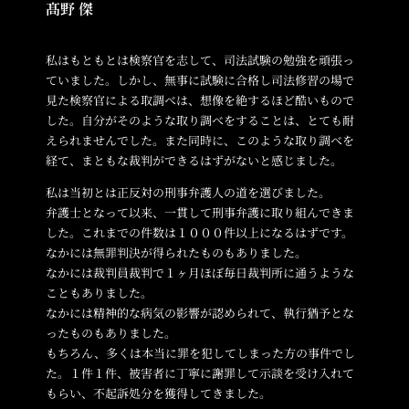
髙野 傑
私はもともとは検察官を志して、司法試験の勉強を頑張っ
ていました。しかし、無事に試験に合格し司法修習の場で
見た検察官による取調べは、想像を絶するほど酷いもので
した。自分がそのような取り調べをすることは、とても耐
えられませんでした。また同時に、このような取り調べを
経て、まともな裁判ができるはずがないと感じました。
私は当初とは正反対の刑事弁護人の道を選びました。
弁護士となって以来、一貫して刑事弁護に取り組んできま
した。これまでの件数は１０００件以上になるはずです。
なかには無罪判決が得られたものもありました。
なかには裁判員裁判で１ヶ月ほぼ毎日裁判所に通うような
こともありました。
なかには精神的な病気の影響が認められて、執行猶予とな
ったものもありました。
もちろん、多くは本当に罪を犯してしまった方の事件でし
た。１件１件、被害者に丁寧に謝罪して示談を受け入れて
もらい、不起訴処分を獲得してきました。