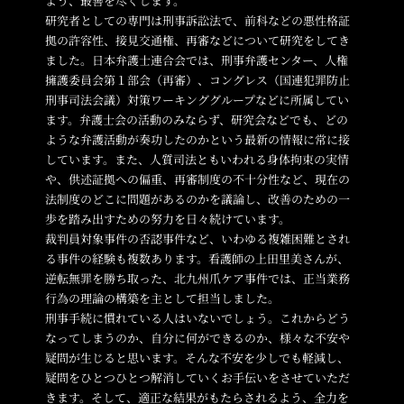
よう、最善を尽くします。
研究者としての専門は刑事訴訟法で、前科などの悪性格証
拠の許容性、接見交通権、再審などについて研究をしてき
ました。日本弁護士連合会では、刑事弁護センター、人権
擁護委員会第１部会（再審）、コングレス（国連犯罪防止
刑事司法会議）対策ワーキンググループなどに所属してい
ます。弁護士会の活動のみならず、研究会などでも、どの
ような弁護活動が奏功したのかという最新の情報に常に接
しています。また、人質司法ともいわれる身体拘束の実情
や、供述証拠への偏重、再審制度の不十分性など、現在の
法制度のどこに問題があるのかを議論し、改善のための一
歩を踏み出すための努力を日々続けています。
裁判員対象事件の否認事件など、いわゆる複雑困難とされ
る事件の経験も複数あります。看護師の上田里美さんが、
逆転無罪を勝ち取った、北九州爪ケア事件では、正当業務
行為の理論の構築を主として担当しました。
刑事手続に慣れている人はいないでしょう。これからどう
なってしまうのか、自分に何ができるのか、様々な不安や
疑問が生じると思います。そんな不安を少しでも軽減し、
疑問をひとつひとつ解消していくお手伝いをさせていただ
きます。そして、適正な結果がもたらされるよう、全力を