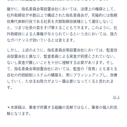
確かに、指名委員会等設置会社においては、法律上の権限として、
社外取締役が半数以上で構成された指名委員会が、究極的には取締
役兼代表執行役である社長を次期取締役候補として選任しないこ
と、つまり社長の首をすげ替えることもできます。このように、社
外取締役による人事権が与えられているという点においては、強力
なガバナンスが効いているとは言えます。
しかし、上述のように、指名委員会等設置会社においては、監査役
会設置会社と異なり、監査委員による実査が前提とされていない、
ないし実査が難しいことを十分に理解する必要があります。そし
て、指名委員会等設置会社においては、監査の「背骨」とも言える
自社の内部統制システムの構築を、常にブラッシュアップし、改善
していく、たゆまぬ努力がより一層必要になってくると思われま
す。
以上
＊本原稿は、筆者が所属する組織の見解ではなく、筆者の個人的見
解となります。