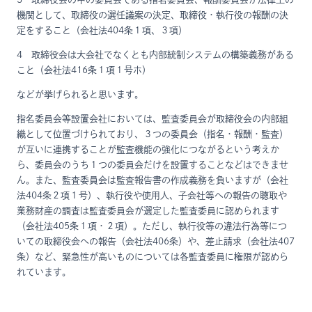
機関として、取締役の選任議案の決定、取締役・執行役の報酬の決
定をすること（会社法404条１項、３項）
4 取締役会は大会社でなくとも内部統制システムの構築義務がある
こと（会社法416条１項１号ホ）
などが挙げられると思います。
指名委員会等設置会社においては、監査委員会が取締役会の内部組
織として位置づけられており、３つの委員会（指名・報酬・監査）
が互いに連携することが監査機能の強化につながるという考えか
ら、委員会のうち１つの委員会だけを設置することなどはできませ
ん。また、監査委員会は監査報告書の作成義務を負いますが（会社
法404条２項１号）、執行役や使用人、子会社等への報告の聴取や
業務財産の調査は監査委員会が選定した監査委員に認められます
（会社法405条１項・２項）。ただし、執行役等の違法行為等につ
いての取締役会への報告（会社法406条）や、差止請求（会社法407
条）など、緊急性が高いものについては各監査委員に権限が認めら
れています。