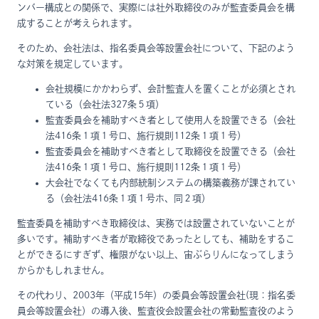
ンバー構成との関係で、実際には社外取締役のみが監査委員会を構
成することが考えられます。
そのため、会社法は、指名委員会等設置会社について、下記のよう
な対策を規定しています。
会社規模にかかわらず、会計監査人を置くことが必須とされ
ている（会社法327条５項）
監査委員会を補助すべき者として使用人を設置できる（会社
法416条１項１号ロ、施行規則112条１項１号）
監査委員会を補助すべき者として取締役を設置できる（会社
法416条１項１号ロ、施行規則112条１項１号）
大会社でなくても内部統制システムの構築義務が課されてい
る（会社法416条１項１号ホ、同２項）
監査委員を補助すべき取締役は、実務では設置されていないことが
多いです。補助すべき者が取締役であったとしても、補助をするこ
とができるにすぎず、権限がない以上、宙ぶらりんになってしまう
からかもしれません。
その代わり、2003年（平成15年）の委員会等設置会社(現：指名委
員会等設置会社）の導入後、監査役会設置会社の常勤監査役のよう