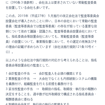
に（390条３項参照）、会社法上は要求されていない常勤監査委員
を設置している会社も多いです。
この点、2015年（平成27年）５月施行の改正会社法で監査等委員会
設置会社が導入されたことに伴い、日本の会社において常勤の監査
委員（監査等委員会では監査等委員）の存在が担っている重要な役
割について改めて議論・認識され、監査等委員会設置会社において
も、指名委員会等設置会社においても、常勤監査委員（監査等委
員）の設置について、事業報告書において、その選定の有無及びそ
の理由の記載が求められています（会社法施行規則121条10号イ・
ロ）。
以上のような会社法や施行規則の対応から考えられることは、指名
委員会等設置会社の監査として、
1 会計監査の手当 → 会計監査人を必須の機関とする
2 業務監査の手当 → 大会社でなくとも内部統制システムの構築
を義務付け、組織監査を行える前提を義務付ける
3 妥当性監査の手当 → 取締役の指名、取締役・執行役の報酬の
決定をすることを、過半数が社外取締役で構成される指名委員会・
報酬委員会に委ねる
4 取締役会全体が、執行役の執行の監督をする