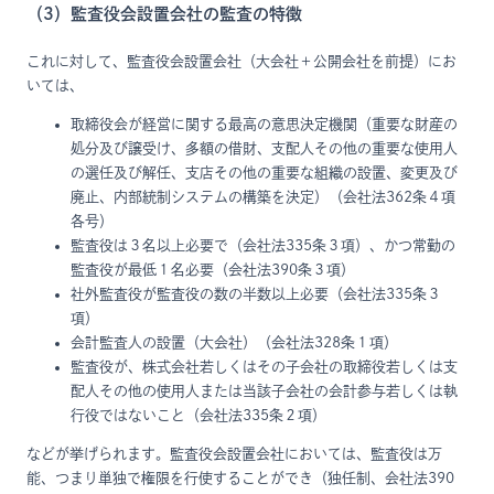
（3）監査役会設置会社の監査の特徴
これに対して、監査役会設置会社（大会社＋公開会社を前提）にお
いては、
取締役会が経営に関する最高の意思決定機関（重要な財産の
処分及び譲受け、多額の借財、支配人その他の重要な使用人
の選任及び解任、支店その他の重要な組織の設置、変更及び
廃止、内部統制システムの構築を決定）（会社法362条４項
各号）
監査役は３名以上必要で（会社法335条３項）、かつ常勤の
監査役が最低１名必要（会社法390条３項）
社外監査役が監査役の数の半数以上必要（会社法335条３
項）
会計監査人の設置（大会社）（会社法328条１項）
監査役が、株式会社若しくはその子会社の取締役若しくは支
配人その他の使用人または当該子会社の会計参与若しくは執
行役ではないこと（会社法335条２項）
などが挙げられます。監査役会設置会社においては、監査役は万
能、つまり単独で権限を行使することができ（独任制、会社法390