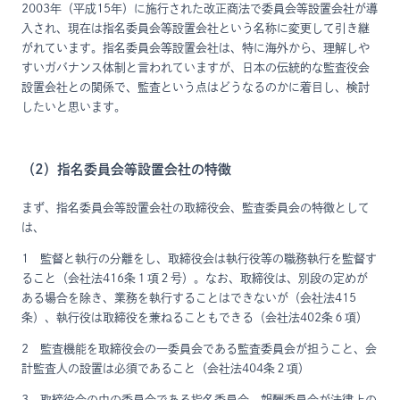
2003年（平成15年）に施行された改正商法で委員会等設置会社が導
入され、現在は指名委員会等設置会社という名称に変更して引き継
がれています。指名委員会等設置会社は、特に海外から、理解しや
すいガバナンス体制と言われていますが、日本の伝統的な監査役会
設置会社との関係で、監査という点はどうなるのかに着目し、検討
したいと思います。
（2）指名委員会等設置会社の特徴
まず、指名委員会等設置会社の取締役会、監査委員会の特徴として
は、
1 監督と執行の分離をし、取締役会は執行役等の職務執行を監督す
ること（会社法416条１項２号）。なお、取締役は、別段の定めが
ある場合を除き、業務を執行することはできないが（会社法415
条）、執行役は取締役を兼ねることもできる（会社法402条６項）
2 監査機能を取締役会の一委員会である監査委員会が担うこと、会
計監査人の設置は必須であること（会社法404条２項）
3 取締役会の中の委員会である指名委員会、報酬委員会が法律上の