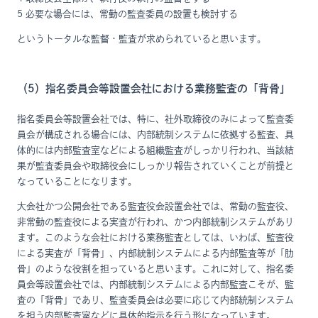
5 必要な場合には、常勤の監査委員の設置も検討する
というトータルな監督・監査が求められていると思います。
（5）指名委員会等設置会社における業務監査の「背骨」
指名委員会等設置会社では、特に、社外取締役のみによって監査委
員会が構成される場合には、内部統制システムに依拠する監査、具
体的には内部監査室などによる組織監査がしっかり行われ、当該結
果が監査委員会や取締役会にしっかり報告されていくことが前提と
なっていることになります。
大会社かつ公開会社である監査役会設置会社では、常勤の監査役、
非常勤の監査役による実査が行われ、かつ内部統制システムがあり
ます。このような会社における業務監査としては、いわば、監査役
による実査が「背骨」、内部統制システムによる内部監査等が「肋
骨」のような役割を担っていると思います。これに対して、指名委
員会等設置会社では、内部統制システムによる内部監査こそが、監
査の「背骨」であり、監査委員会は必要に応じて内部統制システム
を担う内部監査室などに具体的指示を行う形になっています。