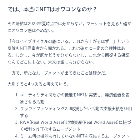
では、本当にNFTはオワコンなのか？
その帰結は2023年夏時点では分からない。マーケットを見ると確か
にオワコン感は否めない。
「今はハイプサイクルの底にいる。これから上がるはず！」という
反論もNFT信奉者から聞かれる。これは確かに一定の合理性はあ
る。しかし、今が底かどうか分からないし、これから回復する保証
なんてどこにもない。未来は誰にも分からない。
一方で、新たなムーブメントが出てきたことは確かだ。
大別すると4つあると考えている。
ユーティリティ何らかの機能をNFTに実装し、経済価値を表
象させる活動
クラウドファンディング2.0応援したい活動の支援実績を証明
する
RWA(Real World Asset)現物資産(Real World Asset)に紐づ
く権利をNFT化するムーブメント
ミーム何の機能も有していないNFTを収集するムーブメント