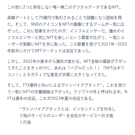
この世に2つと存在しない唯一無二のデジタルデータであるNFT。
高額アートとして70億円で取引されることで話題になり認知を得
た。そして、SNSのアイコンをNFTの画像にするブームが一気に広
がった。これに拍車をかけたのが、インフルエンサーだ。憧れのイ
ンフルエンサーと同じNFTを欲しいという需要が広がり、一気にユ
ーザーが実際にNFTを手に取った。この影響を受けて2021年~2022
年前半にかけてNFTマーケットは活況であった。
しかし、2022年の後半から潮目が変わる。NFT全体の値段が下がっ
てきたことをきっかけに、あれは「バブルだった！」「NFTはオワ
コン！」とネガティブな意見が次第に大きくなってきた。
そして、FTX事件とBlurによるヴァンパイアアタック*。これを受け
て一気にNFTの市場価格は下がった。クリプトの冬と呼ばれる中、N
FTは真冬の状況。これが2023年夏の状況である。
*ヴァンパイアアタックとは、インセンティブを付与し
て他のサービスのユーザーを自社のサービスへ引き抜
く行為