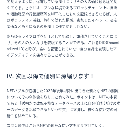
間見えるように、保有しているNFTによりその人の価値観も垣間見
えてくる。さらにオープンな環境であるブロックチェーン上に自身
の活動履歴や行動履歴等をNFT化したものを記録できるならば、人
はボランティア活動、旅行で訪れた場所、参加したイベント、交友
関係などあらゆるものをNFTに残すかもしれない。
あらゆるライフログをNFTとして記録し、蓄積させていくことによ
り、その人の人となりを表現することができる。これをDID(Decent
ralized ID)と呼び、誰にも管理されていない自分自身を表現したア
イデンティティを保有することができる。
IV. 次回以降で個別に深堀ります！
NFTバブルが崩壊した2022年後半以降に出てきた新たなNFTの潮流
についてその全体像を取りまとめてみた。ポイントは、NFTの本質
である「透明かつ改竄不能なデータベースの上に自分(自社)だけの唯
一のデータを記録できるという性質」に立脚し、様々な使い方の可
能性を秘めている。
次回以降ではこれらNFTの新たな使い方を掘り下げていく。