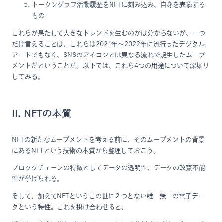
トークングラフ活動履歴をNFTに刻み込み、自身を表象する
もの
これらが果たして大きなトレンドを生むのかは分からないが、一つ
だけ言えることは、これらは2021年～2022年に流行ったデジタル
アートでもなく、SNSのアイコンとは異なる流れで誕生したムーブ
メントだということだ。以下では、これら4つの用途について深堀り
してみる。
II. NFTの本質
NFTの新たなムーブメントを考える前に、そのムーブメントの背景
にあるNFTという技術の本質から整理しておこう。
ブロックチェーンの特徴としてデータの透明性、データの改竄不能
性が挙げられる。
そして、加えてNFTというこの世に２つとない唯一無二の電子デー
タという特性。これを掛け合わせると、