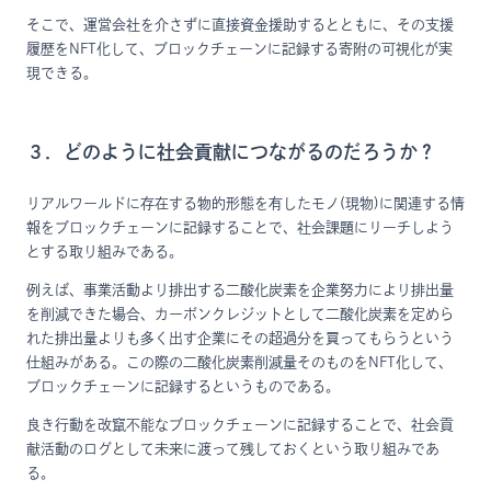
そこで、運営会社を介さずに直接資金援助するとともに、その支援
履歴をNFT化して、ブロックチェーンに記録する寄附の可視化が実
現できる。
３．どのように社会貢献につながるのだろうか？
リアルワールドに存在する物的形態を有したモノ(現物)に関連する情
報をブロックチェーンに記録することで、社会課題にリーチしよう
とする取り組みである。
例えば、事業活動より排出する二酸化炭素を企業努力により排出量
を削減できた場合、カーボンクレジットとして二酸化炭素を定めら
れた排出量よりも多く出す企業にその超過分を買ってもらうという
仕組みがある。この際の二酸化炭素削減量そのものをNFT化して、
ブロックチェーンに記録するというものである。
良き行動を改竄不能なブロックチェーンに記録することで、社会貢
献活動のログとして未来に渡って残しておくという取り組みであ
る。