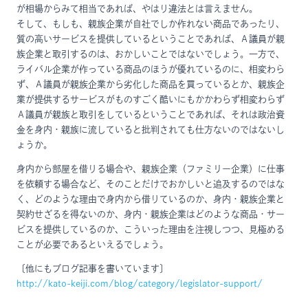
が相場からみて相当であれば、やはり違法とは言えません。
そして、もしも、親族企業が自社でしか作れない商品であったり、
質の高いサービスを提供しているということであれば、Ａ議員が親
族企業と取引するのは、おかしいことではないでしょう。一方で、
ライバル企業が作っている商品のほうが優れているのに、相変わら
ず、Ａ議員が親族企業から劣化した商品を買っているとか、親族企
業が提供するサービスがものすごく酷いにもかかわらず相変わらず
Ａ議員が親族と取引をしているということであれば、それは政治資
金を身内・親族に流していると批判されても仕方ないのではないし
ょうか。
身内から部屋を借りる場合や、親族企業（ファミリー企業）に仕事
を依頼する場合など、そのことだけでおかしいと追及するのではな
く、どのような理由で身内から借りているのか、身内・親族企業と
契約せざるを得ないのか、身内・親族企業はどのような商品・サー
ビスを提供しているのか、こういった理由を注視しつつ、見極める
ことが必要であるといえるでしょう。
〔他にもブログ記事を書いています〕
http://kato-keiji.com/blog/category/legislator-support/