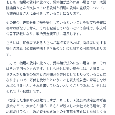
もしも、相場の賃料に比べて、賃料額が法外に高い場合には、衆議
院議員Ａさんが支払っている賃料と相場の賃料の差額分について、
Ａ議員はＢさんに寄付をしていることになります。
その場合、差額分相当額を寄付しているということを収支報告書に
書かねばなりません。それを記載していないという意味で、収支報
告書不記載になり、政治資金規正法に違反します。
さらには、配偶者であるＢさんが有権者であれば、有権者に対する
寄付の禁止（公職選挙法１９９条の５）に抵触する可能性もありま
す。
一方で、相場の賃料に比べて、賃料額が法外に安い場合には、それ
はそれで困ったものです。もしも法外に安い場合には、Ａ議員は、
Ｂさんから相場の賃料との差額分を寄付としてもらっていることに
なりますので、寄付を受けたということを収支報告書に記載しなけ
ればなりません。それを書いていないということであれば、それは
それで「不記載」です。
（設定した事例からは離れますが、もしも、Ａ議員の政治団体が後
援会などで、大家さん側が、Ｂさんが設立した会社である場合、不
記載だけでなく、政治資金規正法上の企業献金禁止にも抵触しうる