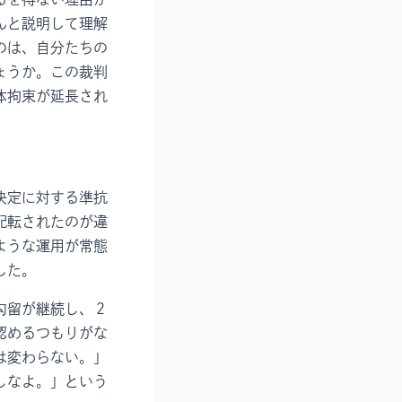
んと説明して理解
のは、自分たちの
ょうか。この裁判
体拘束が延長され
決定に対する準抗
配転されたのが違
ような運用が常態
した。
勾留が継続し、２
認めるつもりがな
は変わらない。」
しなよ。」という