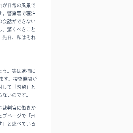
れが日常の風景で
す。警察署で寝泊
の会話ができない
し、驚くべきこと
。先日、私はそれ
ょう。実は逮捕に
ます。捜査機関が
対して「勾留」と
らないのです。
や裁判官に働きか
ェブページで「刑
す」と述べている