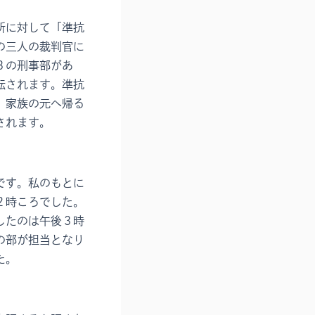
所に対して「準抗
の三人の裁判官に
３の刑事部があ
転されます。準抗
、家族の元へ帰る
されます。
です。私のもとに
２時ころでした。
したのは午後３時
の部が担当となり
た。