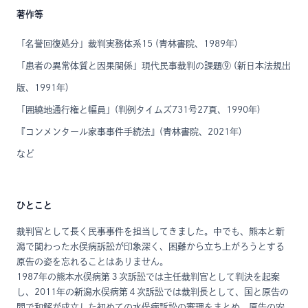
著作等
「名誉回復処分」裁判実務体系15 (青林書院、1989年)
「患者の異常体質と因果関係」現代民事裁判の課題⑨ (新日本法規出
版、1991年)
「囲繞地通行権と幅員」(判例タイムズ731号27頁、1990年)
『コンメンタール家事事件手続法』(青林書院、2021年)
など
ひとこと
裁判官として長く民事事件を担当してきました。中でも、熊本と新
潟で関わった水俣病訴訟が印象深く、困難から立ち上がろうとする
原告の姿を忘れることはありません。
1987年の熊本水俣病第３次訴訟では主任裁判官として判決を起案
し、2011年の新潟水俣病第４次訴訟では裁判長として、国と原告の
間で和解が成立した初めての水俣病訴訟の審理をまとめ、原告の安