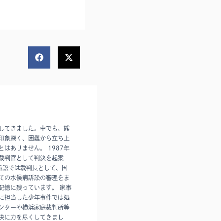
してきました。中でも、熊
印象深く、困難から立ち上
はありません。 1987年
裁判官として判決を起案
訴訟では裁判長として、国
ての水俣病訴訟の審理をま
記憶に残っています。 家事
に担当した少年事件では処
ンターや横浜家庭裁判所等
決に力を尽くしてきまし