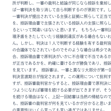
所が判断し、一審の裁判と結論が同じなら控訴を棄却
ば一審判決を取り消して自ら判断するのが原則です。
一審判決が提出されている主張と証拠に照らして正当
を、控訴理由書で主張されている控訴人の主張に照ら
るといって間違いはないと思います。 もちろん一審判
理矛盾をきたしていたり経験則違反がある場合もない
ん。しかし、判決は１人で判断する経験を有する裁判
の合議体でなされているのでそのような場合は希少で
合、控訴理由書で原判決がいかに不合理で不当である
が正当であるかを、的確に書けるかが勝負であり、控
を見ています。 控訴審は、一審と異なり大部分が第一
判決言渡期日が指定されます。この運用について批判
すが、控訴審裁判官からすると、控訴理由書で原判決
つようになれば審理を続ける必要が出てきますが、そ
を続ける理由はなく、上記一回結審は当然の帰結なの
も、控訴審の裁判官が何を見ているかが分かると思い
の重要性はいくら言っても言い過ぎではありません。