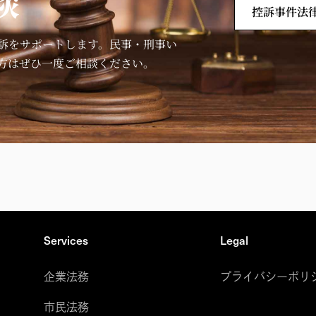
談
控訴事件法
訴をサポートします。民事・刑事い
方はぜひ一度ご相談ください。
Services
Legal
企業法務
プライバシーポリ
市民法務