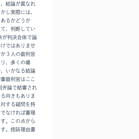
し、結論が異なれ
しかし実際には、
であるかどうか
して、判断してい
決が判決自体で論
わけではありませ
官か３人の裁判官
あり、多くの場
か、いかなる結論
訴審裁判官はここ
回弁論で結審され
する向きもありま
に対する疑問を持
うでなければ審理
です。この点から
ます。控訴理由書