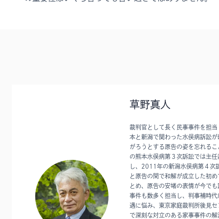
草野真人
裁判官として長く民事事件を担当
本と新潟で関わった水俣病訴訟が
がろうとする原告の姿を忘れること
の熊本水俣病第３次訴訟では主任
し、2011年の新潟水俣病第４次
と原告の間で和解が成立した初め
とめ、原告の安堵の表情が今でも
事件も数多く担当し、判事補時代
遇に悩み、東京家庭裁判所後見セ
で深刻な対立のある家事事件の解