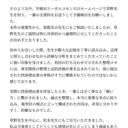
そのような中、早稲田リーガルコモンズのホームページで草野先
生を知り、一審の全資料をお送りして予備検討をお願いしまし
た。
本件の重要性から、他数名の先生にもご相談いたしましたが、草
野先生のご説明は特に具体的かつ論理的に示してくださったこと
が決め手となりました。
初めてお会いした際、先生が膨大な記録を丁寧に読み込み、法律
と照らし合わせながら詳細な分析をまとめてくださっていたこと
に強い印象を受けました。初回の打ち合わせで示された整理メモ
には、事実関係の整理と法的評価が書き込まれており、後に提出
された控訴理由書の骨格がすでに構築されていたのではないかと
感じております。
実際に控訴理由書を拝見したとき、一審とは全く異なる「戦い
方」に驚かされました。論点を整理し、本当に重要な争点に絞り
込み、裁判官の視点に立って構成された内容は、非常に分かりや
すく、的確なものでした。
草野先生を中心に、松本先生にもご尽力いただきました。
私は当事者としてどうしても感情が先に立ってしまう場面もあり