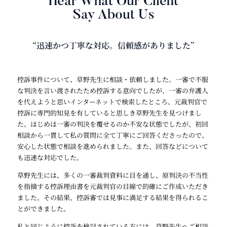
Hear What Our Client
Say About Us
“迅速かつ丁寧な対応。信頼感がありました”
控訴事件について、草野先生に相談・依頼しました。一審で不服
な判決を言い渡されたため控訴する意向でしたが、一審の弁護人
を代えようと思いインターネットで検索したところ、元裁判官で
控訴に専門的知見を有していると思しき草野先生を見つけまし
た。はじめは一審の判決を覆せるのか不安な状態でしたが、初回
相談から一貫して私の質問に全て丁寧にご回答くださったので、
安心した状態で相談を進められました。また、回答などについて
も迅速な対応でした。
草野先生には、多くの一審裁判資料に目を通し、原判決の不当性
を指摘する控訴理由書を元裁判官の目線で的確にご作成いただき
ました。その結果、控訴審では見事に満足する結果を得られるこ
とができました。
私と同じように控訴を検討されている方には、草野先生へご相談