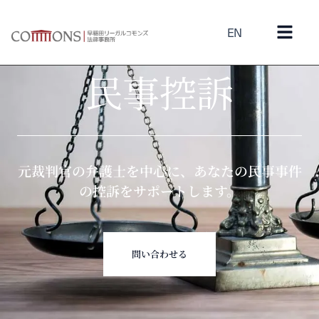
EN
Appellate experts for your civil case.
民事控訴
元裁判官の弁護士を中心に、あなたの民事事件
の控訴をサポートします。
問い合わせる