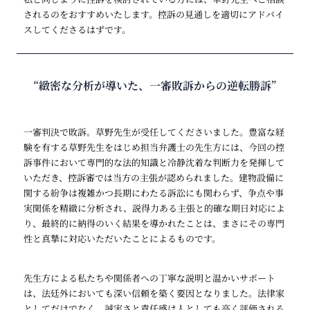
されるのをおすすめいたします。控訴の見通しを適切にアドバイ
スしてくださるはずです。
“緻密な分析が導いた、一審敗訴からの逆転勝訴”
一審判決で敗訴。草野先生が受任してくださいました。豊富な経
験を有する草野先生をはじめ担当弁護士の先生方には、今回の控
訴事件において専門的な法的知識と冷静沈着な判断力を発揮して
いただき、控訴審では当方の主張が認められました。建物設備に
関する紛争は複雑かつ長期にわたる訴訟にも関わらず、争点や事
実関係を精緻に分析され、説得力ある主張と的確な期日対応によ
り、最終的に納得のいく結果を導かれたことは、まさにその専門
性と真摯に対応いただいたことによるものです。
先生方による私たちや関係者への丁寧な説明と温かいサポート
は、法廷外においても深い信頼を築く要因となりました。法律家
としてだけでなく、誠実さと責任感は人としても高く評価される