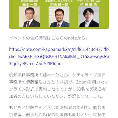
イベントの告知情報はこちらのnoteから。
https://note.com/kappamark2/n/n0f861443d427?fb
clid=IwAR3FJHsGQNsKHB1NA6xIKhL_DT5Sw-wqgsRn
3Iqdrye8ymutA6qMYIPJqac
創知法律事務所の藤本一郎さん、シティライツ法律
事務所の伊藤雅浩さんとの鼎談で、Zoomを用いたオ
ンライン形式で実施したのですが、50名を超える参
加者の方にいらしていただき、盛況となりました。
もともと伊藤さんと私は司法修習の同期で、同じ東
京修習、刑事裁判修習の配属部も同じという間柄で