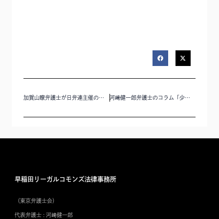
加賀山瞭弁護士が日弁連主催の法律扶助シンポジウム「家事事件に取り組む弁護士に光を！―持続可能な民事法律扶助制度であるために―」にコーディネーターとして登壇いたします。
河﨑健一郎弁護士のコラム「少子化時代の学校経営、廃止・縮小の進め方とは？【学校運営の法務Q&Aより】」を公開いたしました。
早稲田リーガルコモンズ法律事務所
（東京弁護士会）
代表弁護士 : 河﨑健一郎