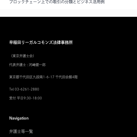
ブロックチェーン上での取引の分類とビジネス活用例
早稲田リーガルコモンズ法律事務所
（東京弁護士会）
代表弁護士 : 河﨑健一郎
東京都千代田区九段南1-6-17 千代田会館4階
Tel 03-6261-2880
受付 平日9:30-18:00
Navigation
弁護士等一覧