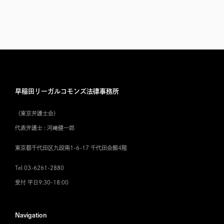
早稲田リーガルコモンズ法律事務所
（東京弁護士会）
代表弁護士 : 河﨑健一郎
東京都千代田区九段南1-6-17 千代田会館4階
Tel 03-6261-2880
受付 平日9:30-18:00
Navigation