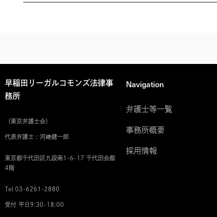
Navigation
早稲田リーガルコモンズ法律事
務所
弁護士等一覧
（東京弁護士会）
事務所概要
代表弁護士 : 河﨑健一郎
採用情報
東京都千代田区九段南1-6-17 千代田会館
4階
Tel 03-6261-2880
受付 平日9:30-18:00