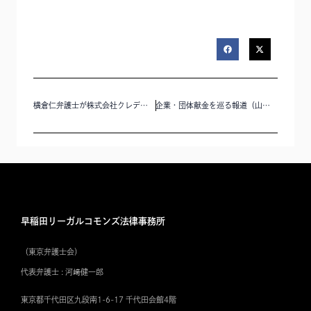
横倉仁弁護士が株式会社クレディセゾン『統合レポート2025』に掲載されました。
企業・団体献金を巡る報道（山陽新聞ほか）に稲村宥人弁護士のコメントが掲載されました
早稲田リーガルコモンズ法律事務所
（東京弁護士会）
代表弁護士 : 河﨑健一郎
東京都千代田区九段南1-6-17 千代田会館4階