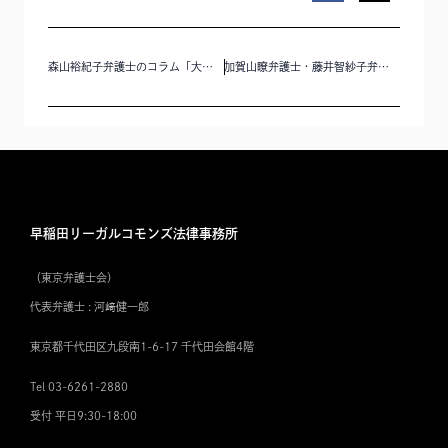
森山裕紀子弁護士のコラム「大学で個人情報が流出！緊急時の対応と法的義務【学校運営の法務Q&Aより】」を公開いたしました。
加賀山瞭弁護士・藤井智紗子弁護士が執筆に参加した「新少年事件実務ガイド〔第４版〕」が現代人文社から出版されました。
早稲田リーガルコモンズ法律事務所
（東京弁護士会）
代表弁護士 : 河﨑健一郎
東京都千代田区九段南1-6-17 千代田会館4階
Tel 03-6261-2880
受付 平日9:30-18:00