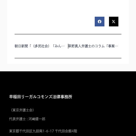
朝日新聞「（多民社会）「みんな同じ」じゃない学校へ」に林純子弁護士のコメントが掲載されました。
草野真人弁護士のコラム「事案の実相に迫るとはどういうことか」を公開いたしました。
早稲田リーガルコモンズ法律事務所
（東京弁護士会）
代表弁護士 : 河﨑健一郎
東京都千代田区九段南1-6-17 千代田会館4階