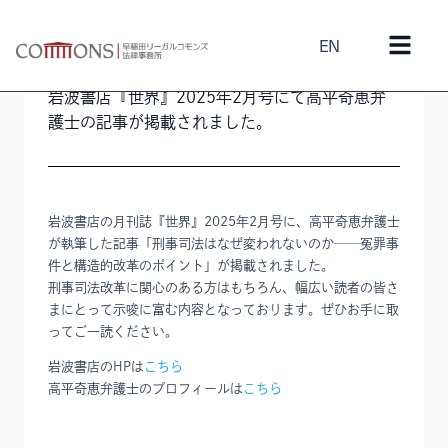
EN
2025年1月14日
論文・執筆
/
高平奇恵
岩波書店『世界』2025年2月号にて高平奇恵弁
護士の記事が掲載されました。
岩波書店の月刊誌『世界』2025年2月号に、高平奇恵弁護士
が執筆した記事「刑事司法はなぜ変われないのか──冤罪事
件と構造的改革のポイント」が掲載されました。
刑事司法改革に関心のある方はもちろん、幅広い読者の皆さ
まにとって示唆に富む内容となっております。ぜひお手に取
ってご一読ください。
岩波書店のHPは
こちら
高平奇恵弁護士のプロフィールは
こちら