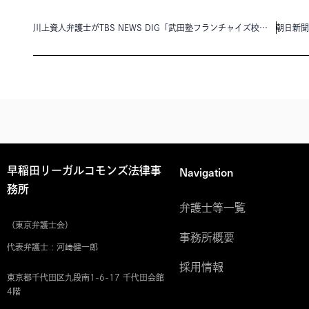
川上資人弁護士がTBS NEWS DIG「武田塾フランチャイズ校近くに直営校…東京地裁が開校差し止め仮処分 「フランチャイズ業界全体にとって希望となる画期的なもの」」に出演いたしました。
Navigation
早稲田リーガルコモンズ法律事
務所
弁護士等一覧
（東京弁護士会）
事務所概要
代表弁護士 : 河﨑健一郎
採用情報
東京都千代田区九段南1-6-17 千代田会館
4階