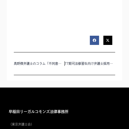
髙野傑弁護士のコラム「不同意わいせつ罪・不同意性交等罪とその問題点」を公開いたしました。
77期司法修習生向け弁護士採用に関する応募要項を掲載しました。
早稲田リーガルコモンズ法律事務所
（東京弁護士会）