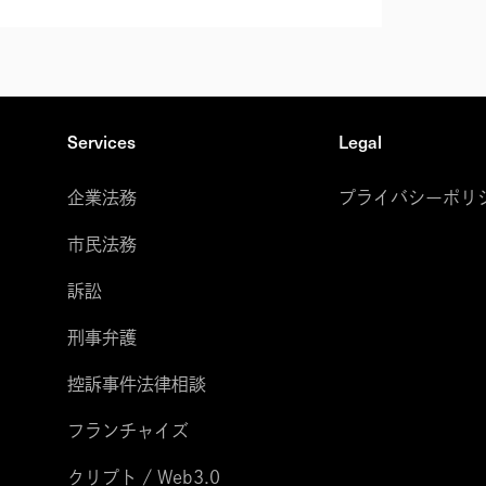
Services
Legal
企業法務
プライバシーポリ
市民法務
訴訟
刑事弁護
控訴事件法律相談
フランチャイズ
クリプト / Web3.0