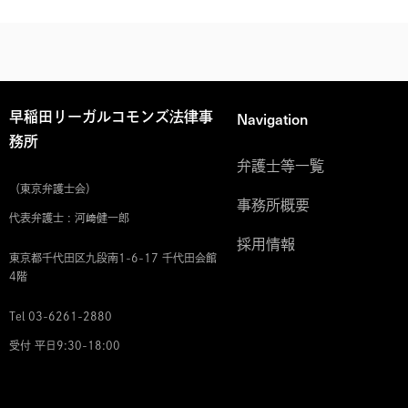
Navigation
早稲田リーガルコモンズ法律事
務所
弁護士等一覧
（東京弁護士会）
事務所概要
代表弁護士 : 河﨑健一郎
採用情報
東京都千代田区九段南1-6-17 千代田会館
4階
Tel 03-6261-2880
受付 平日9:30-18:00