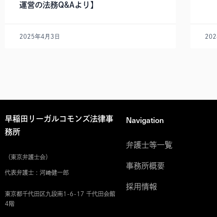
運営の法務Q&Aより】
2025年4月3日
20
Navigation
早稲田リーガルコモンズ法律事
務所
弁護士等一覧
（東京弁護士会）
事務所概要
代表弁護士 : 河﨑健一郎
採用情報
東京都千代田区九段南1-6-17 千代田会館
4階