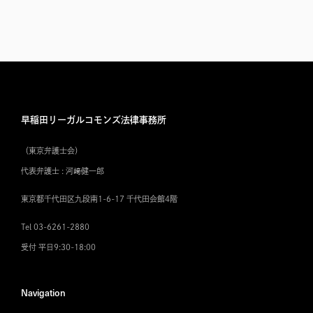
早稲田リーガルコモンズ法律事務所
（東京弁護士会）
代表弁護士 : 河﨑健一郎
東京都千代田区九段南1-6-17 千代田会館4階
Tel 03-6261-2880
受付 平日9:30-18:00
Navigation