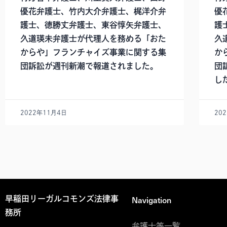
優花弁護士、竹内大介弁護士、梶洋介弁
優
護士、徳勝丈弁護士、東谷惇矢弁護士、
護
久道瑛未弁護士が代理人を務める「おた
久
からや」フランチャイズ事業に関する集
か
団訴訟が週刊新潮で報道されました。
団
し
2022年11月4日
20
Navigation
早稲田リーガルコモンズ法律事
務所
弁護士等一覧