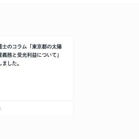
護士のコラム「東京都の太陽
置義務と受光利益について」
しました。
日