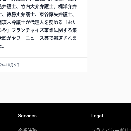
花弁護士、竹内大介弁護士、梶洋介弁
士、徳勝丈弁護士、東谷惇矢弁護士、
道瑛未弁護士が代理人を務める「おた
らや」フランチャイズ事業に関する集
訴訟がヤフーニュース等で報道されま
た。
22年10月6日
Services
Legal
企業法務
プライバシーポリ