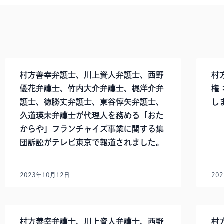
村方善幸弁護士、川上資人弁護士、西野
村
優花弁護士、竹内大介弁護士、梶洋介弁
権
護士、徳勝丈弁護士、東谷惇矢弁護士、
し
久道瑛未弁護士が代理人を務める「おた
からや」フランチャイズ事業に関する集
団訴訟がテレビ東京で報道されました。
2023年10月12日
20
村方善幸弁護士、川上資人弁護士、西野
村