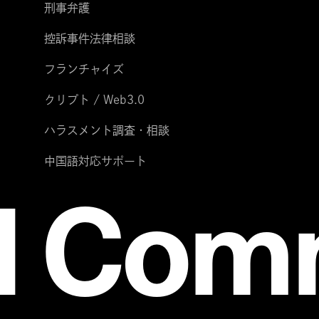
刑事弁護
控訴事件法律相談
フランチャイズ
クリプト / Web3.0
ハラスメント調査・相談
中国語対応サポート
l Co