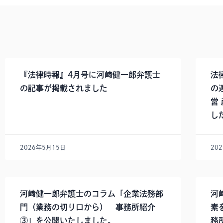
『法律時報』4月号に河﨑健一郎弁護士
法
の記事が掲載されました
の
営
し
2026年5月15日
20
河﨑健一郎弁護士のコラム「企業法務部
河
門（業務の切り口から） 事務所紹介
素
③」を公開いたしました。
務