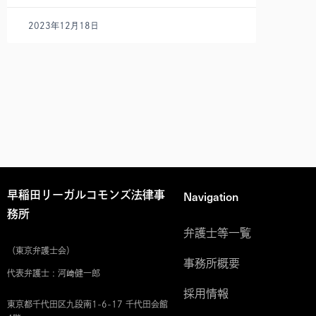
2023年12月18日
Navigation
早稲田リーガルコモンズ法律事
務所
弁護士等一覧
（東京弁護士会）
事務所概要
代表弁護士 : 河﨑健一郎
採用情報
東京都千代田区九段南1-6-17 千代田会館