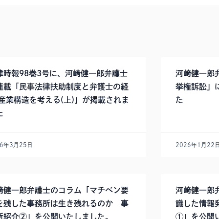
律時報98巻3号に、河﨑健一郎弁護士
河﨑健一郎
連載「民事法律扶助制度と弁護士の経
挙権訴訟」
 産業構造を考える(上)」が掲載されま
た
た
26年3月25日
2026年1月22
﨑健一郎弁護士のコラム「マチベン要
河﨑健一郎
を残した事務所は生き残れるのか 事
識した情報
所紹介②」を公開いたしました。
①」を公開