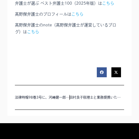
弁護士が選ぶ ベスト弁護士100（2025年版）は
こちら
髙野傑弁護士のプロフィールは
こちら
髙野傑弁護士のnote（髙野傑弁護士が運営しているブロ
グ）は
こちら
法律時報98巻3号に、河﨑健一郎弁護士の連載「民事法律扶助制度と弁護士の経営 産業構造を考える(上)」が掲載されました
田村良子税理士と業務提携いたしました