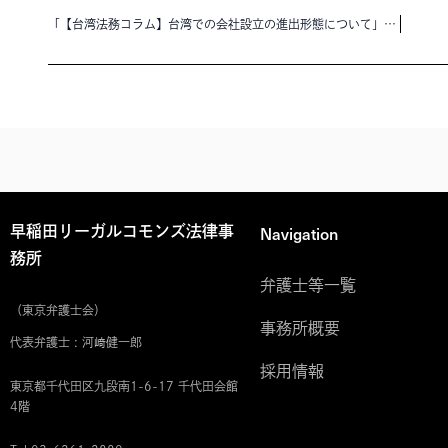
「【台湾法務コラム】台湾での会社設立の進出形態について」を公開いたしました。
Navigation
早稲田リーガルコモンズ法律事
務所
弁護士等一覧
（東京弁護士会）
事務所概要
代表弁護士 : 河﨑健一郎
採用情報
東京都千代田区九段南1-6-17 千代田会館
4階