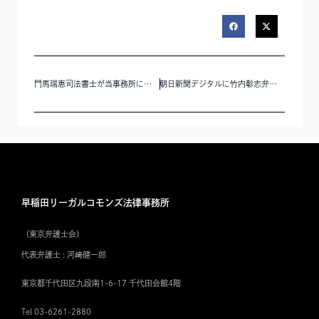
門馬瑞恵司法書士が当事務所に入所いたしました。
朝日新聞デジタルに竹内彰志弁護士のコメントが掲載されました
早稲田リーガルコモンズ法律事務所
（東京弁護士会）
代表弁護士 : 河﨑健一郎
東京都千代田区九段南1-6-17 千代田会館4階
Tel 03-6261-2880