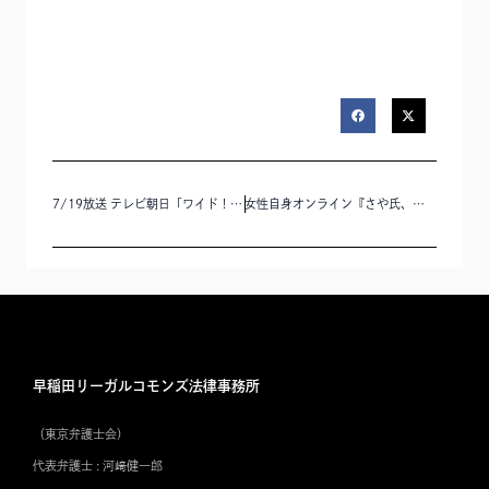
7/19放送 テレビ朝日「ワイド！スクランブル」「参院選 有権者が気を付けることは？ 投票用紙に鉛筆で書く理由」に竹内彰志弁護士のコメントが掲載されました。
女性自身オンライン『さや氏、蓮舫氏が参院選中に指摘された公選法への抵触疑惑…それでも“当選無効”にならない理由《専門家が解説》』に竹内彰志弁護士の解説が掲載されました。
早稲田リーガルコモンズ法律事務所
（東京弁護士会）
代表弁護士 : 河﨑健一郎