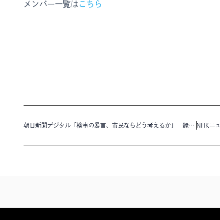
メンバー一覧は
こちら
朝日新聞デジタル「検事の暴言、市民ならどう考えるか」 録画導入を訴えた学者の期待に、後藤昭顧問の回答が掲載されました。