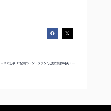
NHKニュースの記事「“紀州のドン・ファン”元妻に無罪判決 4つの争点の判断は？」に半田靖史弁護士のコメントが掲載されました。