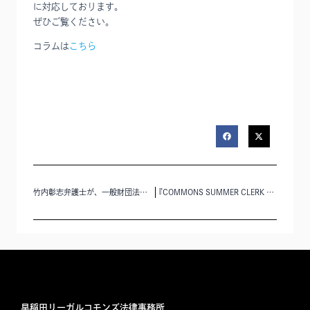
に対応しております。
ぜひご覧ください。
コラムは
こちら
竹内彰志弁護士が、一般財団法人横浜総合医学振興財団評議員に就任しました。
『COMMONS SUMMER CLERK 2024』（令和6年度司法試験受験生対象）の参加者を募集いたします。
早稲田リーガルコモンズ法律事務所