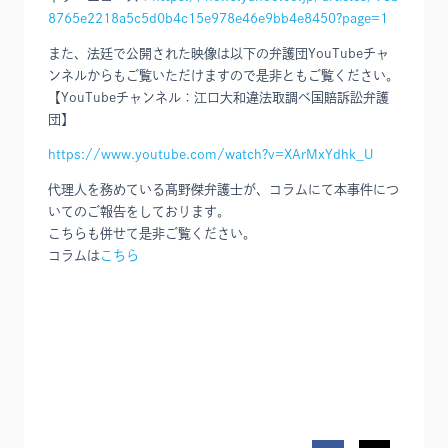
8765e2218a5c5d0b4c15e978e46e9bb4e8450?page=1
また、法廷で公開された映像は以下の弁護団YouTubeチャ
ンネルからもご覧いただけますので是非ともご覧ください。
【YouTubeチャンネル：江口大和違法取調べ国賠訴訟弁護
団】
https://www.youtube.com/watch?v=XArMxYdhk_U
代理人を務めている髙野傑弁護士が、コラムにて本事件につ
いてのご報告をしております。
こちらも併せて是非ご覧ください。
コラムは
こちら