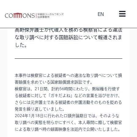
EN
2024年1月19日
髙野傑
髙野傑弁護士が代理人を務める検察官による違法
な取り調べに対する国賠訴訟について報道されま
した。
本事件は検察官による被疑者への違法な取り調べについて損
害賠償を求めている国家賠償請求訴訟です。
検察官は、21日間、計約56時間にわたり、黙秘権を行使す
る被疑者に対して「ガキだよね」などの言葉を浴びせかけ、
さらには元弁護士である被疑者の弁護活動そのものを貶める
発言を繰り返していました。
2024年1月18日に行われた口頭弁論期日では、そのような
取り調べの実態を明らかにすべく、本人尋問に際して検察官
による取り調べ時の録画映像を法廷内で公開いたしました。