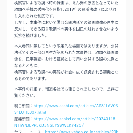
検察官による取調べ時の録画は、えん罪の原因となっていた
取調べ手続の透明化を目指し2019年の刑訴法改正により取
り入れられた制度です。
しかし、本事件において国は公開法廷での録画映像の再生に
反対し、できる限り取調べの実体を国民の触れさせないよう
抵抗を続けました。
本人尋問に際してという限定的な場面ではありますが、公開
法廷でその一部の再生が認められた本事件は、取調べ録画映
像を、民事訴訟における証拠として用い公開する際の先例と
なるとともに、
検察官による取調べの実態が社会に広く認識される契機とな
るものであります。
本事件の詳細は、報道各社でも報じられましたので、是非ご
覧ください。
朝日新聞：
https://www.asahi.com/articles/ASS1L6V03
S1LUTIL007.html
産経新聞：
https://www.sankei.com/article/20240118-
NTIWNJEPP5KD3NGEYSWWEKY42Q/
ヤフーニュース：
https://news.yahoo.co.jp/articles/93b