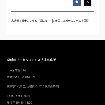
髙野傑弁護士のコラム「違法な取り調べの実態を法廷で明らかにするために３‐法廷での再生と動画の公開」を公開いたしました。
加藤慶二弁護士のコラム「国際ロマンス詐欺の二次被害について」を公開いたしました。
早稲田リーガルコモンズ法律事務所
（東京弁護士会）
代表弁護士 : 河﨑健一郎
東京都千代田区九段南1-6-17 千代田会館4階
Tel 03-6261-2880
受付 平日9:30-18:00