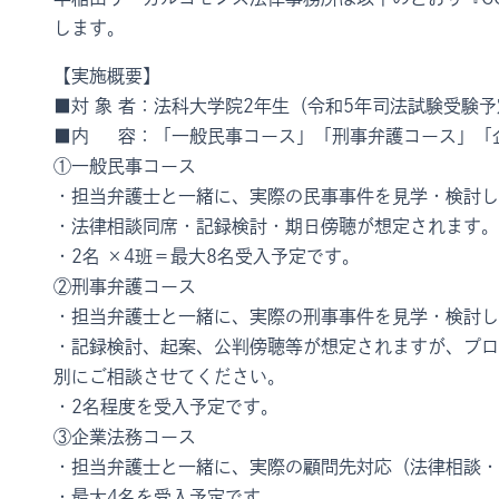
します。
【実施概要】
■対 象 者：法科大学院2年生（令和5年司法試験受験
■内 容：「一般民事コース」「刑事弁護コース」「
①一般民事コース
・担当弁護士と一緒に、実際の民事事件を見学・検討し
・法律相談同席・記録検討・期日傍聴が想定されます。
・2名 ×4班＝最大8名受入予定です。
②刑事弁護コース
・担当弁護士と一緒に、実際の刑事事件を見学・検討し
・記録検討、起案、公判傍聴等が想定されますが、プロ
別にご相談させてください。
・2名程度を受入予定です。
③企業法務コース
・担当弁護士と一緒に、実際の顧問先対応（法律相談・
・最大4名を受入予定です。