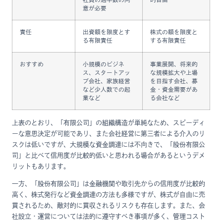
意が必要
責任
出資額を限度とす
株式の額を限度と
る有限責任
する有限責任
おすすめ
小規模のビジネ
事業展開、将来的
ス、スタートアッ
な規模拡大や上場
プ会社、家族経営
を目指す会社、募
など少人数での起
金・資金需要があ
業など
る会社など
上表のとおり、「有限公司」の組織構造が単純なため、スピーディ
ーな意思決定が可能であり、また会社経営に第三者による介入のリ
スクは低いですが、大規模な資金調達には不向きで、「股份有限公
司」と比べて信用度が比較的低いと思われる場合があるというデメ
リットもあります。
一方、「股份有限公司」は金融機関や取引先からの信用度が比較的
高く、株式発行など資金調達の方法も多様ですが、株式が自由に売
買されるため、敵対的に買収されるリスクも存在します。また、会
社設立・運営については法的に遵守すべき事項が多く、管理コスト