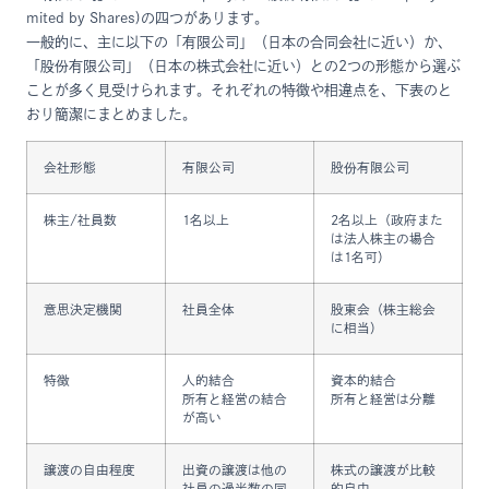
mited by Shares)の四つがあります。
一般的に、主に以下の「有限公司」（日本の合同会社に近い）か、
「股份有限公司」（日本の株式会社に近い）との2つの形態から選ぶ
ことが多く見受けられます。それぞれの特徴や相違点を、下表のと
おり簡潔にまとめました。
会社形態
有限公司
股份有限公司
株主/社員数
1名以上
2名以上（政府また
は法人株主の場合
は1名可）
意思決定機関
社員全体
股東会（株主総会
に相当）
特徴
人的結合
資本的結合
所有と経営の結合
所有と経営は分離
が高い
譲渡の自由程度
出資の譲渡は他の
株式の譲渡が比較
社員の過半数の同
的自由