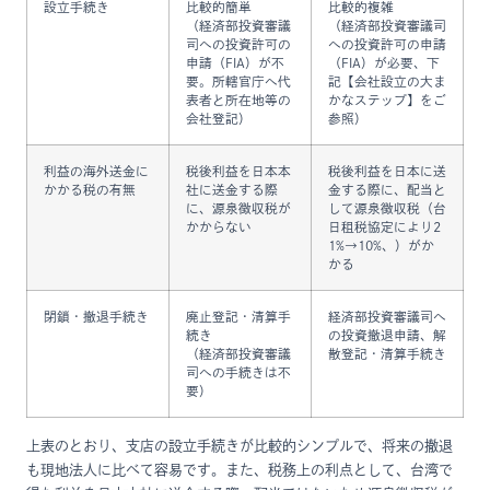
設立手続き
比較的簡単
比較的複雑
（経済部投資審議
（経済部投資審議司
司への投資許可の
への投資許可の申請
申請（FIA）が不
（FIA）が必要、下
要。所轄官庁へ代
記【会社設立の大ま
表者と所在地等の
かなステップ】をご
会社登記）
参照）
利益の海外送金に
税後利益を日本本
税後利益を日本に送
かかる税の有無
社に送金する際
金する際に、配当と
に、源泉徴収税が
して源泉徴収税（台
かからない
日租税協定により2
1%→10%、）がか
かる
閉鎖・撤退手続き
廃止登記・清算手
経済部投資審議司へ
続き
の投資撤退申請、解
（経済部投資審議
散登記・清算手続き
司への手続きは不
要）
上表のとおり、支店の設立手続きが比較的シンプルで、将来の撤退
も現地法人に比べて容易です。また、税務上の利点として、台湾で