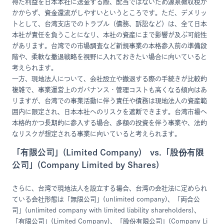
得た利益を日本本社に送金する際、配当ではないため源泉徴収税が
かからず、資金還流がしやすいというところです。ただ、デメリッ
トとして、台湾支店でのトラブル（債務、訴訟など）は、全て日本
本社が責任を負うことになり、本社の資産にまで影響が及ぶ可能性
があります。台湾での市場調査など新規事業の本格参入前の準備段
階や、柔軟な撤退戦略を視野に入れておきたい場合に向いていると
考えられます。
一方、現地法人について、会社設立や撤退する際の手続きが比較的
複雑で、事業運営上のガバナンス・管理コストも高くなる傾向はあ
りますが、台湾での事業活動に伴う責任や債務は現地法人の資産範
囲内に限定され、日本本社へのリスクを遮断できます。台湾市場へ
本格的かつ長期的に参入する場合、多額の投資を伴う事業や、法的
なリスクが想定される事業に向いていると考えられます。
「有限公司」(Limited Company) vs.「股份有限
公司」(Company Limited by Shares)
さらに、台湾で現地法人を設立する場合、台湾の会社法に定められ
ている会社形態は「無限公司」(unlimited company)、「両合公
司」(unlimited company with limited liability shareholders)、
「有限公司」(Limited Company)、「股份有限公司」(Company Li