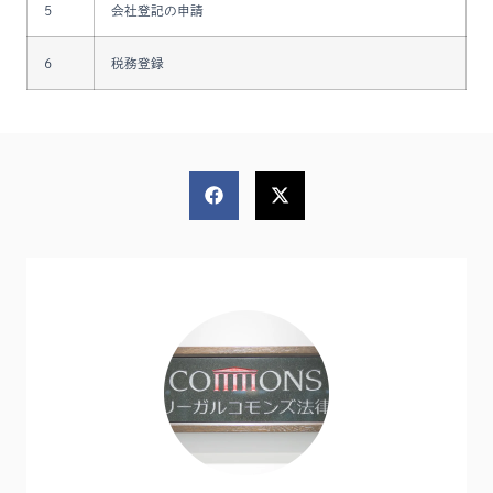
5
会社登記の申請
6
税務登録