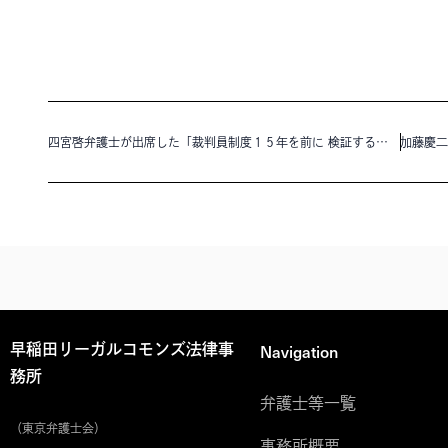
四宮啓弁護士が出席した「裁判員制度１５年を前に 検証するシンポジウム 栃木 小山」がNHK 首都圏 NEWS WEBで紹介されました。
Navigation
早稲田リーガルコモンズ法律事
務所
弁護士等一覧
（東京弁護士会）
事務所概要